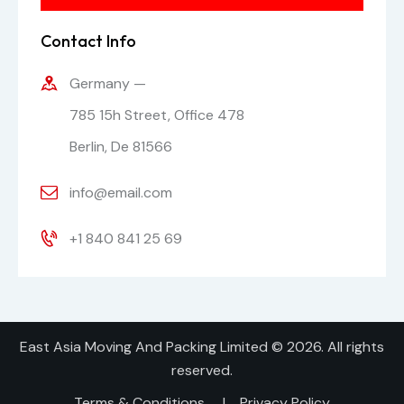
Contact Info
Germany —
785 15h Street, Office 478
Berlin, De 81566
info@email.com
+1 840 841 25 69
East Asia Moving And Packing Limited
© 2026. All rights
reserved.
Terms & Conditions
|
Privacy Policy